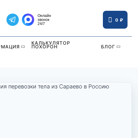
Онлайн
0
₽
звонок
Написать в Telegram
24/7
КАЛЬКУЛЯТОР
РМАЦИЯ
ПОХОРОН
БЛОГ