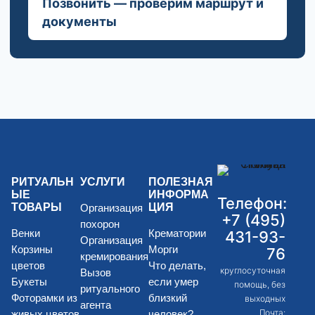
Позвонить — проверим маршрут и
документы
РИТУАЛЬН
УСЛУГИ
ПОЛЕЗНАЯ
ЫЕ
ИНФОРМА
Телефон:
ТОВАРЫ
ЦИЯ
Организация
+7 (495)
похорон
Венки
Крематории
431-93-
Организация
Корзины
Морги
76
кремирования
цветов
Что делать,
круглосуточная
Вызов
Букеты
если умер
помощь, без
ритуального
Фоторамки из
близкий
выходных
агента
Почта:
живых цветов
человек?