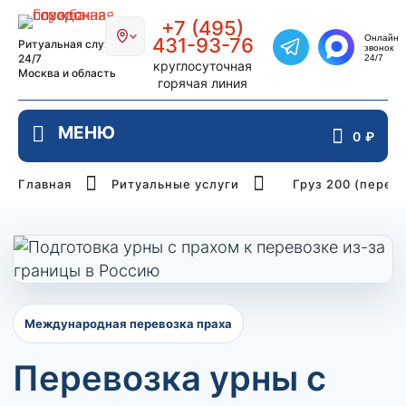
Главная страница РИТУАЛ-СТОЛИЦ
+7 (495)
Онлайн
431-93-76
Ритуальная служба
звонок
Написать в Telegra
24/7
24/7
круглосуточная
Москва и область
горячая линия
0
₽
Главная
Ритуальные услуги
Груз 200 (перев
Международная перевозка праха
Перевозка урны с