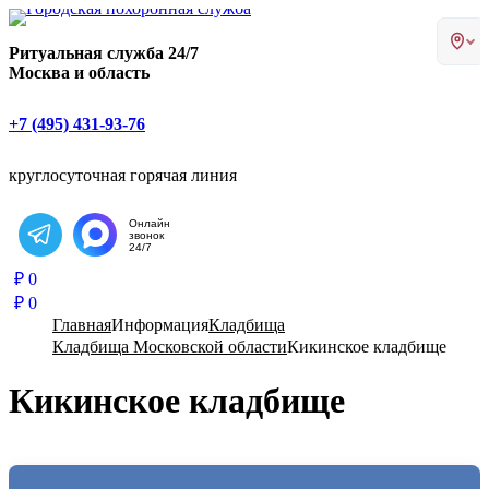
Главная страница РИТУАЛ-С
Ритуальная служба 24/7
Москва и область
+7 (495) 431-93-76
круглосуточная горячая линия
Онлайн
звонок
Написать в Telegram
24/7
₽
0
₽
0
Главная
Информация
Кладбища
Кладбища Московской области
Кикинское кладбище
Кикинское кладбище