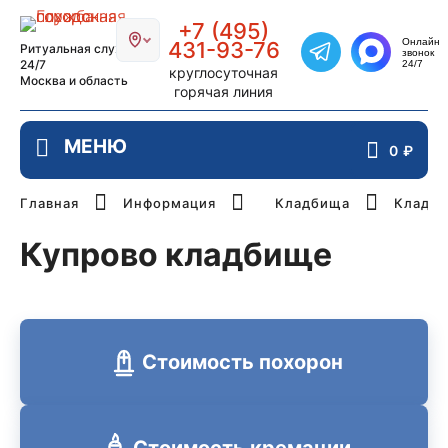
Главная страница РИТУАЛ-СТОЛИЦ
+7 (495)
Онлайн
431-93-76
Ритуальная служба
звонок
Написать в Telegra
24/7
24/7
круглосуточная
Москва и область
горячая линия
0
₽
Главная
Информация
Кладбища
Кладби
Купрово кладбище
Стоимость похорон
Стоимость кремации