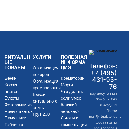
РИТУАЛЬН
УСЛУГИ
ПОЛЕЗНАЯ
ЫЕ
ИНФОРМА
Телефон:
ТОВАРЫ
ЦИЯ
Организация
+7 (495)
похорон
Венки
Крематории
431-93-
Организация
Корзины
Морги
76
кремирования
цветов
Что делать,
круглосуточная
Вызов
Букеты
если умер
помощь, без
ритуального
Фоторамки из
близкий
выходных
агента
Почта:
живых цветов
человек?
Груз 200
mail@ritualstolica.ru
Памятники
Льготы и
доставка по
Таблички
компенсации
всем городам