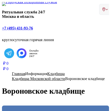
Главная страница РИТУАЛ-С
Ритуальная служба 24/7
Москва и область
+7 (495) 431-93-76
круглосуточная горячая линия
Онлайн
звонок
Написать в Telegram
24/7
₽
0
₽
0
Главная
Информация
Кладбища
Кладбища Московской области
Вороновское кладбище
Вороновское кладбище