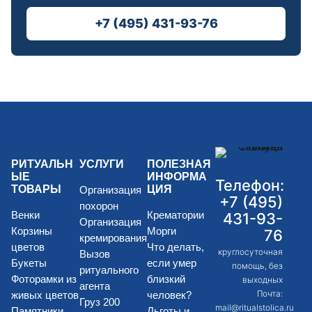
+7 (495) 431-93-76
РИТУАЛЬН
УСЛУГИ
ПОЛЕЗНАЯ
ЫЕ
ИНФОРМА
Телефон:
ТОВАРЫ
ЦИЯ
Организация
+7 (495)
похорон
Венки
Крематории
431-93-
Организация
Корзины
Морги
76
кремирования
цветов
Что делать,
круглосуточная
Вызов
Букеты
если умер
помощь, без
ритуального
Фоторамки из
близкий
выходных
агента
Почта:
живых цветов
человек?
Груз 200
mail@ritualstolica.ru
Памятники
Льготы и